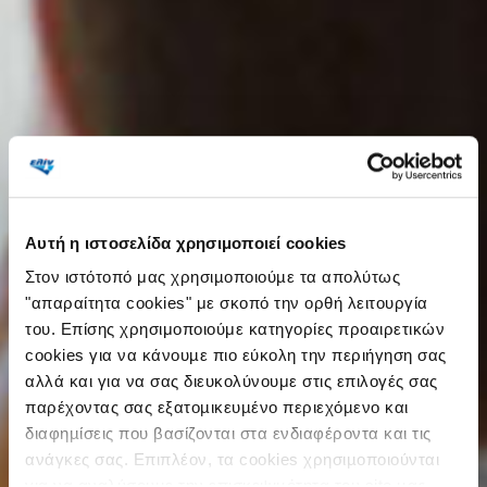
Αυτή η ιστοσελίδα χρησιμοποιεί cookies
Στον ιστότοπό μας χρησιµοποιούµε τα απολύτως
"απαραίτητα cookies" με σκοπό την ορθή λειτουργία
του. Επίσης χρησιμοποιούμε κατηγορίες προαιρετικών
cookies για να κάνουµε πιο εύκολη την περιήγηση σας
αλλά και για να σας διευκολύνουμε στις επιλογές σας
παρέχοντας σας εξατοµικευµένο περιεχόµενο και
διαφηµίσεις που βασίζονται στα ενδιαφέροντα και τις
ανάγκες σας. Επιπλέον, τα cookies χρησιµοποιούνται
για να αναλύσουµε την επισκεψιµότητα του site µας .