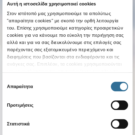
Αυτή η ιστοσελίδα χρησιμοποιεί cookies
Στον ιστότοπό μας χρησιµοποιούµε τα απολύτως
"απαραίτητα cookies" με σκοπό την ορθή λειτουργία
του. Επίσης χρησιμοποιούμε κατηγορίες προαιρετικών
cookies για να κάνουµε πιο εύκολη την περιήγηση σας
αλλά και για να σας διευκολύνουμε στις επιλογές σας
παρέχοντας σας εξατοµικευµένο περιεχόµενο και
διαφηµίσεις που βασίζονται στα ενδιαφέροντα και τις
ανάγκες σας. Επιπλέον, τα cookies χρησιµοποιούνται
για να αναλύσουµε την επισκεψιµότητα του site µας .
Στόχος µας είναι να βελτιώνουµε το site µας για να
Βιώσιμη Ανάπτυξη
Επιλογή
παρέχουµε συνεχώς πληροφορίες και καλύτερες
«ώθηση» στο
Απαραίτητα
συγκατάθεσης
υπηρεσίες στους χρήστες µας. Κατά την είσοδό σας
περιβάλλον
στον ιστότοπό μας, έχετε τη δυνατότητα είτε να
Προτιμήσεις
αποδεχθείτε όλα τα cookies ("αποδοχή όλων"), είτε να
συνεχίσετε την περιήγησή σας απορρίπτοντας όλα τα μη
απαραίτητα cookies ("Απόρριψη Όλων"), είτε να
Στατιστικά
επιλέξετε συγκεκριμένα cookies από τις κατηγορίες και