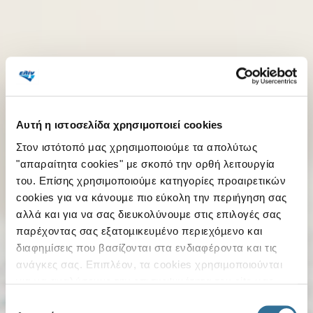
Αυτή η ιστοσελίδα χρησιμοποιεί cookies
Στον ιστότοπό μας χρησιµοποιούµε τα απολύτως
"απαραίτητα cookies" με σκοπό την ορθή λειτουργία
του. Επίσης χρησιμοποιούμε κατηγορίες προαιρετικών
cookies για να κάνουµε πιο εύκολη την περιήγηση σας
αλλά και για να σας διευκολύνουμε στις επιλογές σας
παρέχοντας σας εξατοµικευµένο περιεχόµενο και
διαφηµίσεις που βασίζονται στα ενδιαφέροντα και τις
ανάγκες σας. Επιπλέον, τα cookies χρησιµοποιούνται
για να αναλύσουµε την επισκεψιµότητα του site µας .
Στόχος µας είναι να βελτιώνουµε το site µας για να
Επιλογή