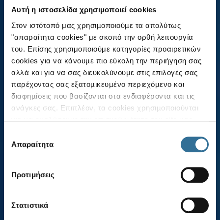
Αυτή η ιστοσελίδα χρησιμοποιεί cookies
Στον ιστότοπό μας χρησιµοποιούµε τα απολύτως
"απαραίτητα cookies" με σκοπό την ορθή λειτουργία
του. Επίσης χρησιμοποιούμε κατηγορίες προαιρετικών
cookies για να κάνουµε πιο εύκολη την περιήγηση σας
αλλά και για να σας διευκολύνουμε στις επιλογές σας
παρέχοντας σας εξατοµικευµένο περιεχόµενο και
διαφηµίσεις που βασίζονται στα ενδιαφέροντα και τις
ανάγκες σας. Επιπλέον, τα cookies χρησιµοποιούνται
για να αναλύσουµε την επισκεψιµότητα του site µας .
Στόχος µας είναι να βελτιώνουµε το site µας για να
Επιλογή
Απαραίτητος
παρέχουµε συνεχώς πληροφορίες και καλύτερες
Απαραίτητα
συγκατάθεσης
υπηρεσίες στους χρήστες µας. Κατά την είσοδό σας
συνοδηγός
στον ιστότοπό μας, έχετε τη δυνατότητα είτε να
Προτιμήσεις
αποδεχθείτε όλα τα cookies ("αποδοχή όλων"), είτε να
σε κάθε σας διαδρομή
συνεχίσετε την περιήγησή σας απορρίπτοντας όλα τα μη
απαραίτητα cookies ("Απόρριψη Όλων"), είτε να
Στατιστικά
επιλέξετε συγκεκριμένα cookies από τις κατηγορίες και