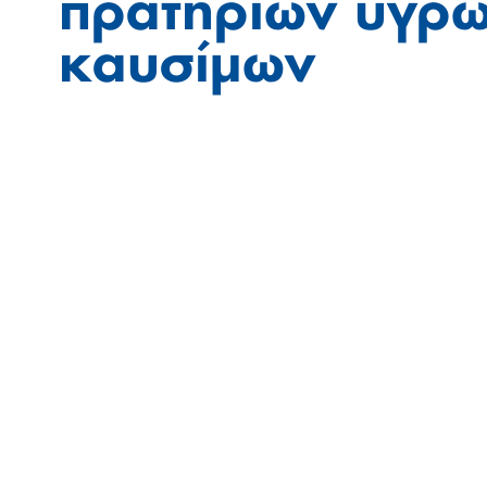
πρατηρίων υγρ
καυσίμων