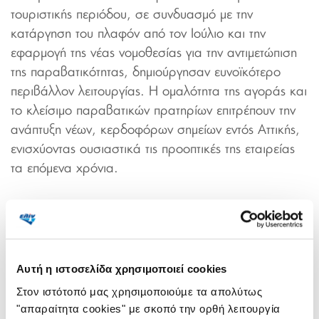
τουριστικής περιόδου, σε συνδυασμό με την
κατάργηση του πλαφόν από τον Ιούλιο και την
εφαρμογή της νέας νομοθεσίας για την αντιμετώπιση
της παραβατικότητας, δημιούργησαν ευνοϊκότερο
περιβάλλον λειτουργίας. Η ομαλότητα της αγοράς και
το κλείσιμο παραβατικών πρατηρίων επιτρέπουν την
ανάπτυξη νέων, κερδοφόρων σημείων εντός Αττικής,
ενισχύοντας ουσιαστικά τις προοπτικές της εταιρείας
τα επόμενα χρόνια.
Βελτιωμένη κερδοφορία σημειώθηκε εντός του γ’
τριμήνου του 2025 στην ηλεκτρική ενέργεια, μέσω
του εμπορικού σήματος «
ελίν
electricon
»,
αντισταθμίζοντας μερικώς τις απώλειες που
Αυτή η ιστοσελίδα χρησιμοποιεί cookies
προέκυψαν μέσω της διεθνούς δραστηριότητας.
Στον ιστότοπό μας χρησιµοποιούµε τα απολύτως
"απαραίτητα cookies" με σκοπό την ορθή λειτουργία