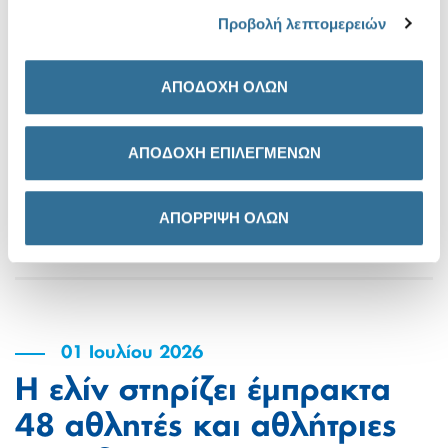
διαθέσιμη στην ιστοσελίδα της εταιρίας
www.elin.gr
τα cookies .
Προβολή λεπτομερειών
καθώς και στην ιστοσελίδα του Χρηματιστηρίου
Αθηνών
www.athex.gr
από την ίδια ημερομηνία.
ΑΠΟΔΟΧΗ ΟΛΩΝ
ΑΠΟΔΟΧΗ ΕΠΙΛΕΓΜΕΝΩΝ
Οικονομικά Αποτελέσματα
Eννεαμήνου 2025
ΑΠΟΡΡΙΨΗ ΟΛΩΝ
01 Ιουλίου 2026
Η ελίν στηρίζει έμπρακτα
48 αθλητές και αθλήτριες